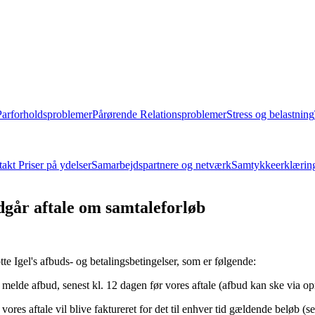
Parforholdsproblemer
Pårørende
Relationsproblemer
Stress og belastning
takt
Priser på ydelser
Samarbejdspartnere og netværk
Samtykkeerklærin
dgår aftale om samtaleforløb
e Igel's afbuds- og betalingsbetingelser, som er følgende:
 jeg melde afbud, senest kl. 12 dagen før vores aftale (afbud kan ske via o
res aftale vil blive faktureret for det til enhver tid gældende beløb (s