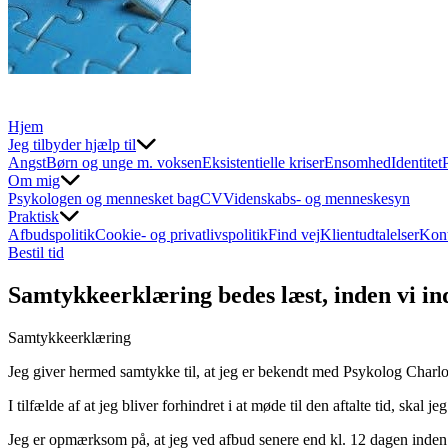
Hjem
Jeg tilbyder hjælp til
Angst
Børn og unge m. voksen
Eksistentielle kriser
Ensomhed
Identitet
Om mig
Psykologen og mennesket bag
CV
Videnskabs- og menneskesyn
Praktisk
Afbudspolitik
Cookie- og privatlivspolitik
Find vej
Klientudtalelser
Kon
Bestil tid
Samtykkeerklæring bedes læst, inden vi in
Samtykkeerklæring
Jeg giver hermed samtykke til, at jeg er bekendt med Psykolog Charlott
I tilfælde af at jeg bliver forhindret i at møde til den aftalte tid, skal
Jeg er opmærksom på, at jeg ved afbud senere end kl. 12 dagen inden vo