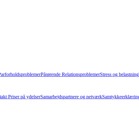
Parforholdsproblemer
Pårørende
Relationsproblemer
Stress og belastning
takt
Priser på ydelser
Samarbejdspartnere og netværk
Samtykkeerklærin