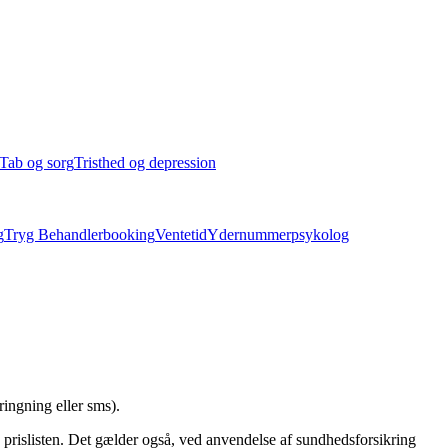
Tab og sorg
Tristhed og depression
g
Tryg Behandlerbooking
Ventetid
Ydernummerpsykolog
pringning eller sms).
e prislisten. Det gælder også, ved anvendelse af sundhedsforsikring