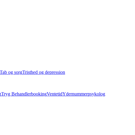
Tab og sorg
Tristhed og depression
g
Tryg Behandlerbooking
Ventetid
Ydernummerpsykolog