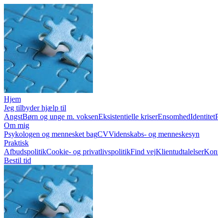
Hjem
Jeg tilbyder hjælp til
Angst
Børn og unge m. voksen
Eksistentielle kriser
Ensomhed
Identitet
Om mig
Psykologen og mennesket bag
CV
Videnskabs- og menneskesyn
Praktisk
Afbudspolitik
Cookie- og privatlivspolitik
Find vej
Klientudtalelser
Kon
Bestil tid