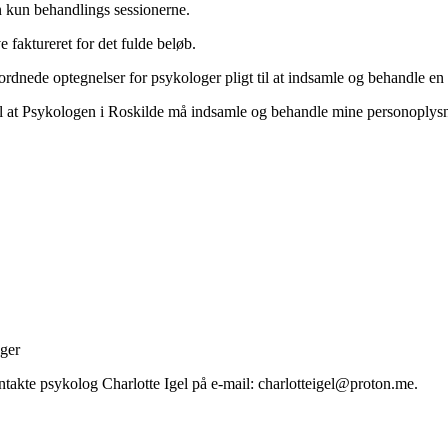
n kun behandlings sessionerne.
e faktureret for det fulde beløb.
rdnede optegnelser for psykologer pligt til at indsamle og behandle e
l at Psykologen i Roskilde må indsamle og behandle mine personoplysn
nger
ntakte psykolog Charlotte Igel på e-mail: charlotteigel@proton.me.