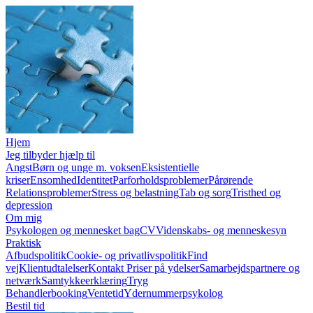
Hjem
Jeg tilbyder hjælp til
Angst
Børn og unge m. voksen
Eksistentielle
kriser
Ensomhed
Identitet
Parforholdsproblemer
Pårørende
Relationsproblemer
Stress og belastning
Tab og sorg
Tristhed og
depression
Om mig
Psykologen og mennesket bag
CV
Videnskabs- og menneskesyn
Praktisk
Afbudspolitik
Cookie- og privatlivspolitik
Find
vej
Klientudtalelser
Kontakt
Priser på ydelser
Samarbejdspartnere og
netværk
Samtykkeerklæring
Tryg
Behandlerbooking
Ventetid
Ydernummerpsykolog
Bestil tid