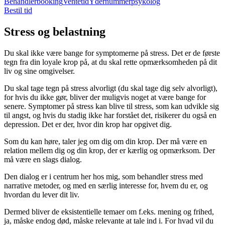
Behandlerbooking
Ventetid
Ydernummerpsykolog
Bestil tid
Stress og belastning
Du skal ikke være bange for symptomerne på stress. Det er de første
tegn fra din loyale krop på, at du skal rette opmærksomheden på dit
liv og sine omgivelser.
Du skal tage tegn på stress alvorligt (du skal tage dig selv alvorligt),
for hvis du ikke gør, bliver der muligvis noget at være bange for
senere. Symptomer på stress kan blive til stress, som kan udvikle sig
til angst, og hvis du stadig ikke har forstået det, risikerer du også en
depression. Det er der, hvor din krop har opgivet dig.
Som du kan høre, taler jeg om dig om din krop. Der må være en
relation mellem dig og din krop, der er kærlig og opmærksom. Der
må være en slags dialog.
Den dialog er i centrum her hos mig, som behandler stress med
narrative metoder, og med en særlig interesse for, hvem du er, og
hvordan du lever dit liv.
Dermed bliver de eksistentielle temaer om f.eks. mening og frihed,
ja, måske endog død, måske relevante at tale ind i. For hvad vil du