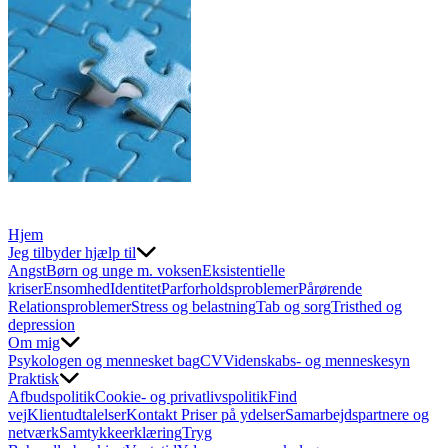
Hjem
Jeg tilbyder hjælp til
Angst
Børn og unge m. voksen
Eksistentielle
kriser
Ensomhed
Identitet
Parforholdsproblemer
Pårørende
Relationsproblemer
Stress og belastning
Tab og sorg
Tristhed og
depression
Om mig
Psykologen og mennesket bag
CV
Videnskabs- og menneskesyn
Praktisk
Afbudspolitik
Cookie- og privatlivspolitik
Find
vej
Klientudtalelser
Kontakt
Priser på ydelser
Samarbejdspartnere og
netværk
Samtykkeerklæring
Tryg